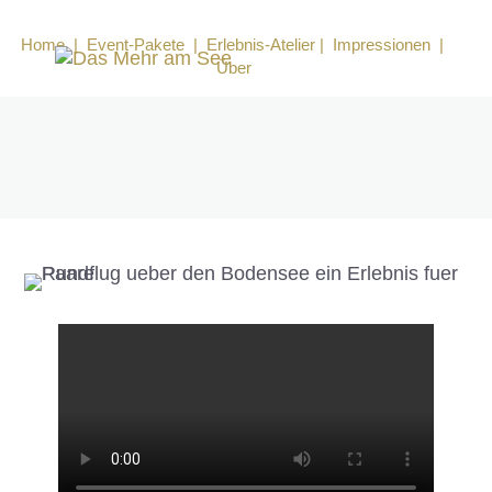
Home
|
Event-Pakete
|
Erlebnis-Atelier
|
Impressionen
|
Über