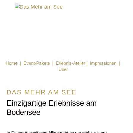
Home
|
Event-Pakete
|
Erlebnis-Atelier
|
Impressionen
|
Über
DAS MEHR AM SEE
Einzigartige Erlebnisse am
Bodensee
In Deiner Auszeit vom Alltag geht es um mehr, als nur